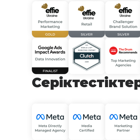
Серіктестікте