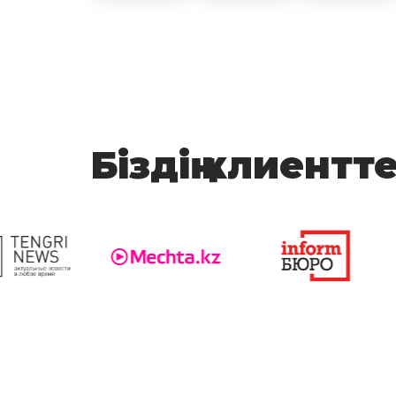
Біздің клиентт