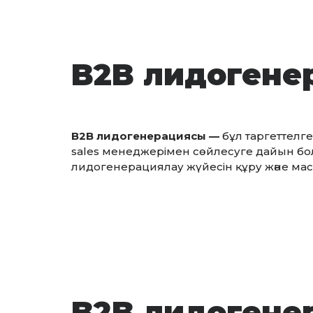
B2B лидогенер
B2B лидогенерациясы —
бұл таргеттелг
sales менеджерімен сөйлесуге дайын бол
лидогенерациялау жүйесін құру және мас
B2B лидогене