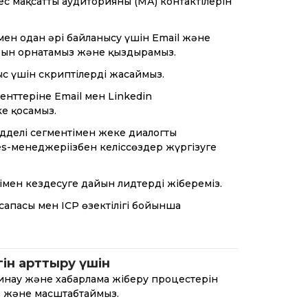
ес мақсатты аудиторияның (МА) контактілерін
мен одан әрі байланысу үшін Email және
арын орнатамыз және қыздырамыз.
с үшін скриптілерді жасаймыз.
енттеріне Email мен Linkedin
е қосамыз.
үдделі сегментімен жеке диалогты
es-менеджеріңізбен келіссөздер жүргізуге
імен кездесуге дайын лидтерді жібереміз.
сапасы мен ICP өзектілігі бойынша
гін арттыру үшін
жинау және хабарлама жіберу процестерін
 және масштабтаймыз.