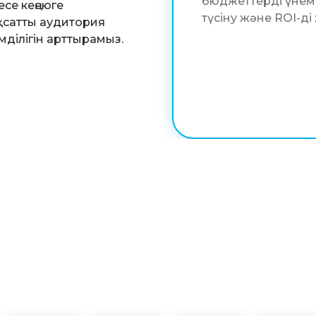
бюджеттерді үнем
се кеңеюге
түсіну және ROI-ді
мақсатты аудитория
ділігін арттырамыз.