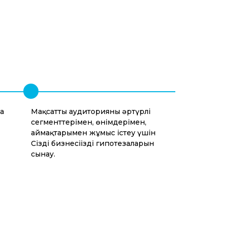
а
Мақсатты аудиторияның әртүрлі
сегменттерімен, өнімдерімен,
аймақтарымен жұмыс істеу үшін
Сіздің бизнесіңіздің гипотезаларын
сынау.