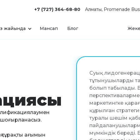
+7 (727) 364-68-80
Алматы, Promenade Busi
із жайында
Мансап
Блог
Жеке
Суық лидогенераци
тұтынушыларды тарт
болып табылады. B
ациясы
перспективалармен
маркетингке қарағ
құрылған стратеги
квалификациялаумен
туралы шешім қаб
а шоғырланасыз.
пайдаланушыларме
мүмкіндік береді.
дің тұрақты ағымын