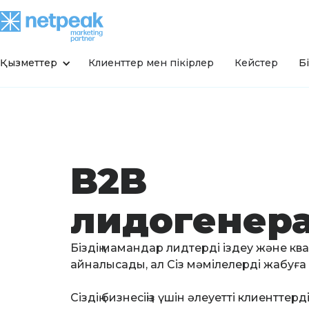
Қызметтер
Клиенттер мен пікірлер
Кейстер
Б
B2B
лидогенер
Біздің мамандар лидтерді іздеу және 
айналысады, ал Cіз мәмілелерді жабуғ
Сіздің бизнесіңіз үшін әлеуетті клиенттер