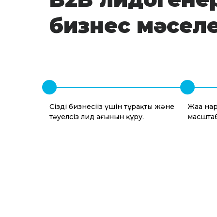
бизнес мәсел
Сіздің бизнесіңіз үшін тұрақты және
Жаңа на
тәуелсіз лид ағынын құру.
масштаб