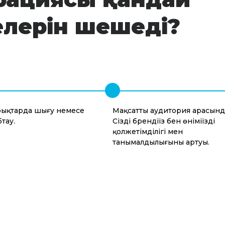
елерін шешеді?
рықтарда шығу немесе
Мақсатты аудитория арасынд
тау.
Сіздің брендіңіз бен өніміңіздің
қолжетімділігі мен
танымалдылығының артуы.