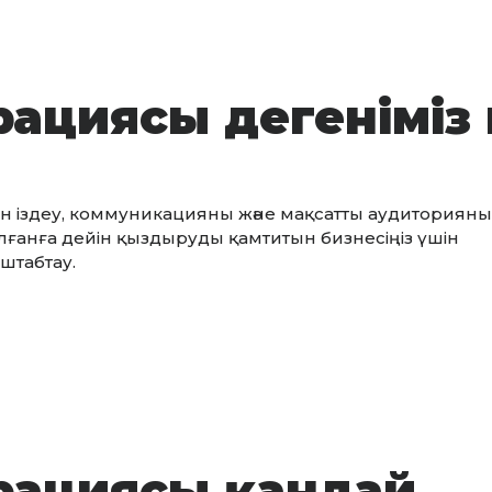
ациясы дегеніміз 
ен іздеу, коммуникацияны және мақсатты аудиторияны
ғанға дейін қыздыруды қамтитын бизнесіңіз үшін
штабтау.
рациясы қандай