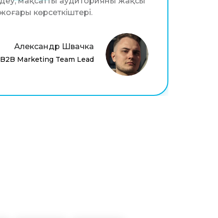
деу, мақсатты аудиторияны жақсы
ң жоғары көрсеткіштері.
Александр Швачка
B2B Marketing Team Lead