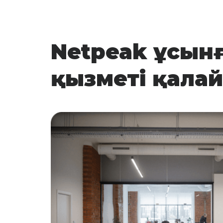
Netpeak ұсын
қызметі қалай