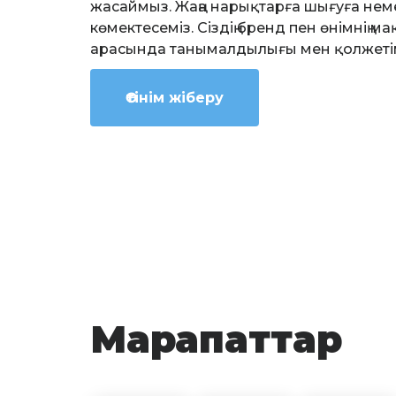
жасаймыз. Жаңа нарықтарға шығуға неме
көмектесеміз. Сіздің бренд пен өнімнің 
арасында танымалдылығы мен қолжетім
Өтінім жіберу
Марапаттар