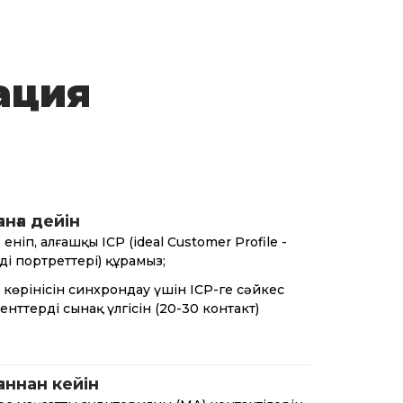
ация
анға дейін
ге еніп, алғашқы ICP (ideal Customer Profile -
ің портреттері) құрамыз;
ң көрінісін синхрондау үшін ICP-ге сәйкес
енттердің сынақ үлгісін (20-30 контакт)
аннан кейін