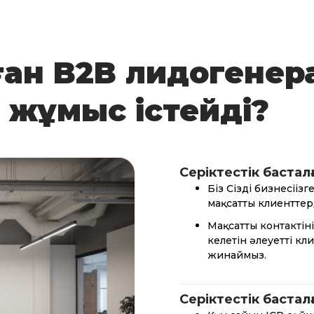
ған B2B лидогенер
 жұмыс істейді?
Серіктестік басталғ
Біз Сіздің бизнесіңіз
мақсатты клиенттерд
Мақсатты контактіні
келетін әлеуетті кли
жинаймыз.
Серіктестік басталғ