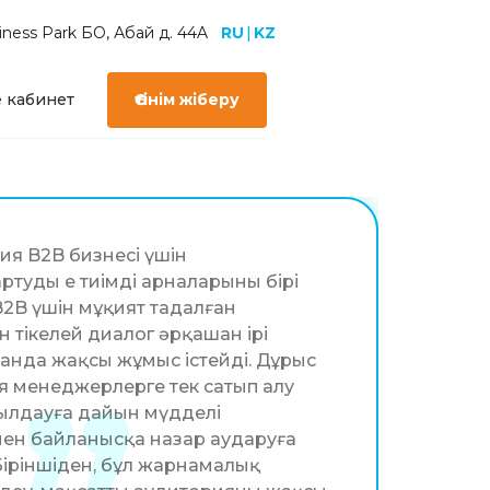
ness Park БО, Абай д. 44A
RU
|
KZ
 кабинет
Өтінім жіберу
я B2B бизнесі үшін
удың ең тиімді арналарының бірі
2B үшін мұқият таңдалған
 тікелей диалог әрқашан ірі
анда жақсы жұмыс істейді. Дұрыс
я менеджерлерге тек сатып алу
ылдауға дайын мүдделі
н байланысқа назар аударуға
 Біріншіден, бұл жарнамалық