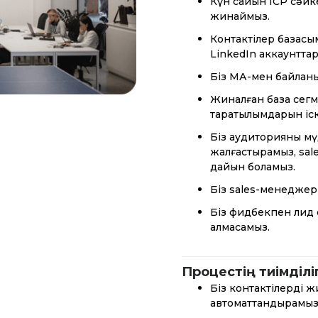
Күн сайын ICP сәйк
жинаймыз.
Контактілер базасы
LinkedIn аккаунтт
Біз МА-мен байланы
Жиналған база сегм
таратылымдарын іск
Біз аудиторияның м
жалғастырамыз, sal
дайын боламыз.
Біз sales-менеджер
Біз фидбекпен лид 
алмасамыз.
Процестің тиімділі
Біз контактілерді 
автоматтандырамыз