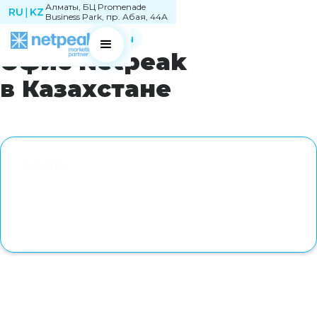
Алматы, БЦ Promenade
RU
|
KZ
Business Park, пр. Абая, 44А
Netpeak KZ
Контакты
Офис Netpeak
в Казахстане
Алматы
Алматы, БЦ Promenade Business Park, пр. Абая, 44А
Индекс 050022/A15E1T8
+7 (727) 364-68-80