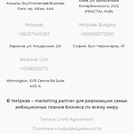
Киев, ул. Вильгельма
Алматы, БЦ Promenade Business
Котарбинского, 24/2
Park, пр. Абая, 44А
(FRACTAL HUB)
Netpeak
Netpeak Bulgaria
+380573415187
+359898373390
Харьков, ул. Коцарская, 2/4
София, бул. Черни връх, 47
Netpeak USA
+15168333072
Wilmington, 1013 Centre Rd Suite
403-A
© Netpeak – marketing partner для реализации самых
амбициозных планов бизнеса по всему миру.
Service Level Agreement
Политика конфиденциальности