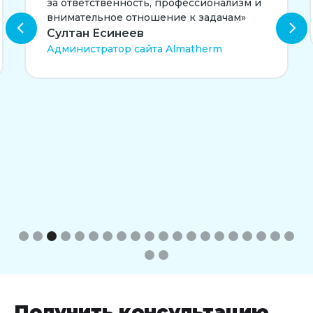
ственность, профессионализм и
Сергей Кос
льное отношение к задачам»
Digital-марке
 Есинеев
тратор сайта Almatherm
Slide 4 of 22.
Получить консультацию