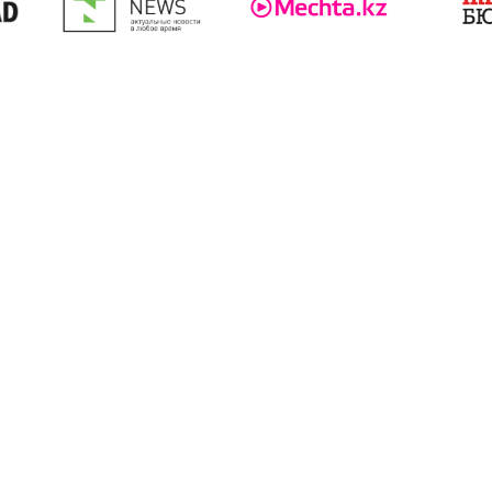
это платформа, которая позволяет магазинам
епосредственно в результатах поиска Google. Это дае
овара, его название, цену, магазин, а также
давцов.