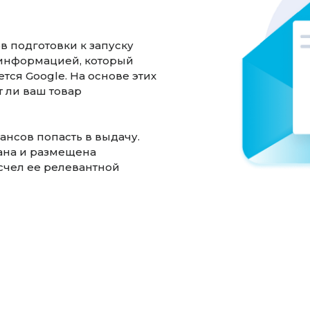
в подготовки к запуску
 информацией, который
ется Google. На основе этих
т ли ваш товар
нсов попасть в выдачу.
ана и размещена
 счел ее релевантной