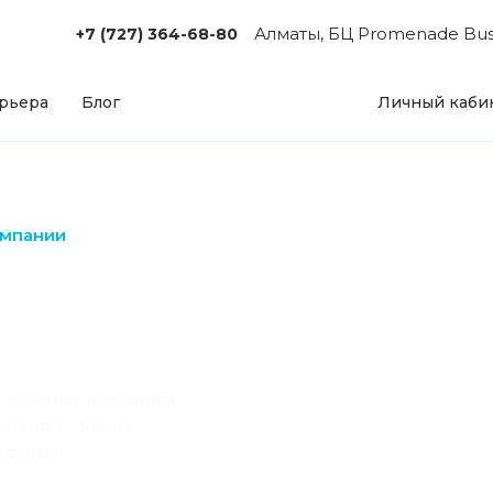
Алматы, БЦ Promenade Busin
+7 (727) 364-68-80
рьера
Блог
Личный каби
ампании
жет стать визитной
жно правильно
ервисе.