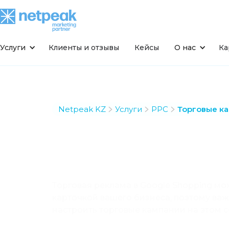
Услуги
Клиенты и отзывы
Кейсы
О нас
Ка
Netpeak KZ
Услуги
PPC
Торговые к
Торговые
кампании
Торговая реклама в Google Shopping мо
карточкой вашего бизнеса, поэтому ва
настроить торговые кампании на этом с