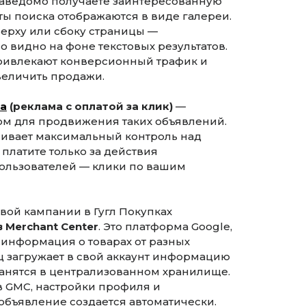
 заведомо получаете заинтересованную
ты поиска отображаются в виде галереи.
верху или сбоку страницы —
 видно на фоне текстовых результатов.
ривлекают конверсионный трафик и
величить продажи.
ма
(реклама с оплатой за клик)
—
м для продвижения таких объявлений.
чивает максимальный контроль над
ы платите только за действия
ользователей — клики по вашим
вой кампании в Гугл Покупках
в Merchant Center
. Это платформа Google,
 информация о товарах от разных
ц загружает в свой аккаунт информацию
ранятся в централизованном хранилище.
в GMC, настройки профиля и
бъявление создается автоматически.