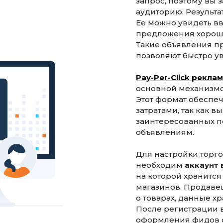
запрос, поэтому вы
аудиторию. Результа
Ее можно увидеть в
предложения хорошо
Такие объявления п
позволяют быстро у
Pay-Per-Click рекла
основной механизмо
Этот формат обеспе
затратами, так как в
заинтересованных п
объявлениям.
Для настройки торго
необходим
аккаунт 
на которой хранится
магазинов. Продаве
о товарах, данные х
После регистрации 
оформления фидов о