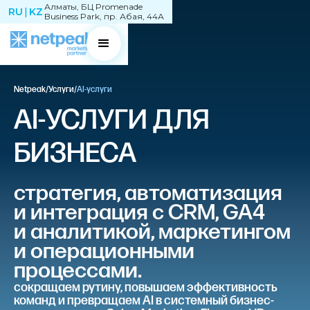
Алматы, БЦ Promenade
RU
|
KZ
Business Park, пр. Абая, 44А
Netpeak
/
Услуги
/
AI-услуги
AI-УСЛУГИ ДЛЯ
БИЗНЕСА
стратегия, автоматизация
и интеграция с CRM, GA4
и аналитикой, маркетингом
и операционными
процессами.
сокращаем рутину, повышаем эффективность
команд и превращаем AI в системный бизнес-