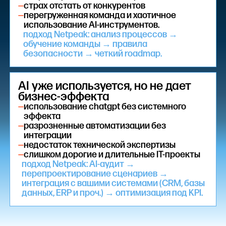
—
страх отстать от конкурентов
—
перегруженная команда и хаотичное
использование AI-инструментов.
подход Netpeak: анализ процессов →
обучение команды → правила
безопасности → четкий roadmap.
AI уже используется, но не дает
бизнес-эффекта
—
использование chatgpt без системного
эффекта
—
разрозненные автоматизации без
интеграции
—
недостаток технической экспертизы
—
слишком дорогие и длительные IT-проекты
подход Netpeak: AI-аудит →
перепроектирование сценариев →
интеграция с вашими системами (CRM, базы
данных, ERP и проч.) → оптимизация под KPI.