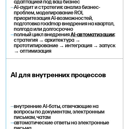
адаптацией под ваш бизнес
—
AI-аудит и стратегия: анализ бизнес-
проблем, моделирование ROI,
приоритезация AI-возможностей,
подготовка roadmap внедрения на квартал,
полгода или долгосрочно
—
полный цикл внедрения
AI-автоматизации
:
стратегия → архитектура →
прототипирование → интеграция → запуск
→ оптимизация
AI для внутренних процессов
—
внутренние AI-боты, отвечающие на
вопросы по документам, электронным
письмам, чатам
—
автоматические ответы на электронные
письма