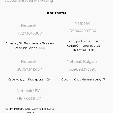
Account-Based Marketing
Контакты
Netpeak
Netpeak
+380442992104
+77273646880
Киев, ул. Вильгельма
Алматы, БЦ Promenade Business
Котарбинского, 24/2
Park, пр. Абая, 44А
(FRACTAL HUB)
Netpeak
Netpeak Bulgaria
+380573415187
+359898373390
Харьков, ул. Коцарская, 2/4
София, бул. Черни връх, 47
Netpeak USA
+15168333072
Wilmington, 1013 Centre Rd Suite