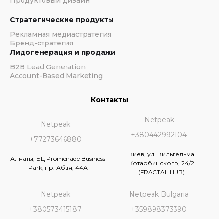
Продуктовый дизайн
Стратегические продукты
Рекламная медиастратегия
Бренд-стратегия
Лидогенерация и продажи
B2B Lead Generation
Account-Based Marketing
Контакты
Netpeak
Netpeak
+380442992104
+77273646880
Киев, ул. Вильгельма
Алматы, БЦ Promenade Business
Котарбинского, 24/2
Park, пр. Абая, 44А
(FRACTAL HUB)
Netpeak
Netpeak Bulgaria
+380573415187
+359898373390