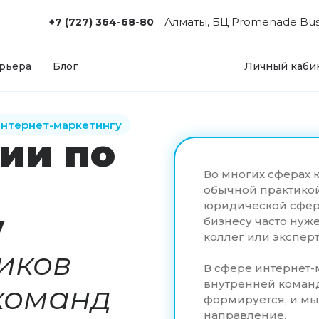
Алматы, БЦ Promenade Busin
+7 (727) 364-68-80
рьера
Блог
Личный каби
интернет-маркетингу
ии по
Во многих сферах 
обычной практикой
юридической сфере
у
бизнесу часто нуж
коллег или эксперт
иков
В сфере интернет-
внутренней команд
команд
формируется, и мы
направление.