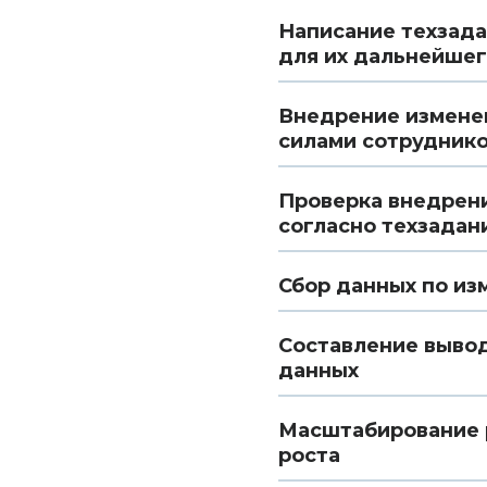
Написание техзада
для их дальнейшег
Внедрение измене
силами сотрудник
Проверка внедрени
согласно техзадан
Сбор данных по и
Составление вывод
данных
Масштабирование р
роста