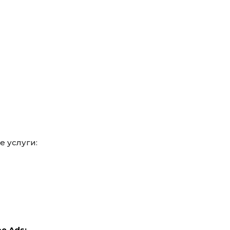
е услуги:
e Ads;