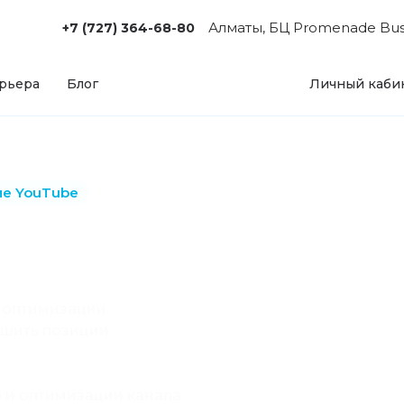
Алматы, БЦ Promenade Busin
+7 (727) 364-68-80
рьера
Блог
Личный каби
е YouTube
ие
б оптимизации
чшить позиции
ю и оптимизации канала