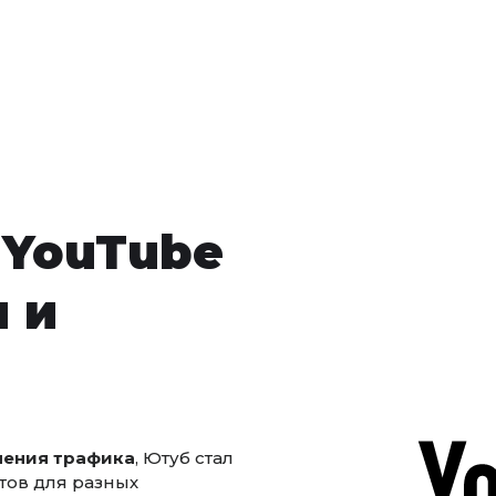
 YouTube
 и
чения трафика
, Ютуб стал
тов для разных