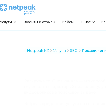
Услуги
Клиенты и отзывы
Кейсы
О нас
Ка
Netpeak KZ
Услуги
SEO
Продвижени
Продвижен
YouTube
Раскрутка YouTube канала — это спосо
видеоконтента, который позволяет улу
видеороликов в поисковой выдаче.
Netpeak предлагает услуги по создани